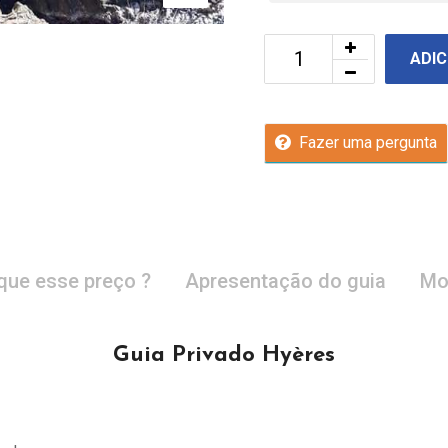
ADIC
Fazer uma pergunta
que esse preço ?
Apresentação do guia
Mo
Guia Privado Hyères