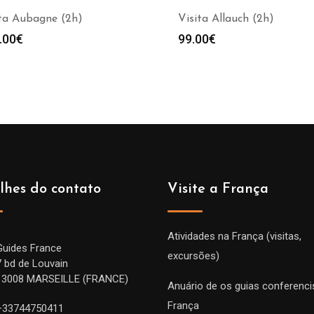
ita Aubagne (2h)
Visita Allauch (2h)
.00
€
99.00
€
lhes do contato
Visite a França
Atividades na França (visitas,
Guides France
excursões)
7 bd de Louvain
13008 MARSEILLE (FRANCE)
Anuário de os guias conferenci
França
+33744750411