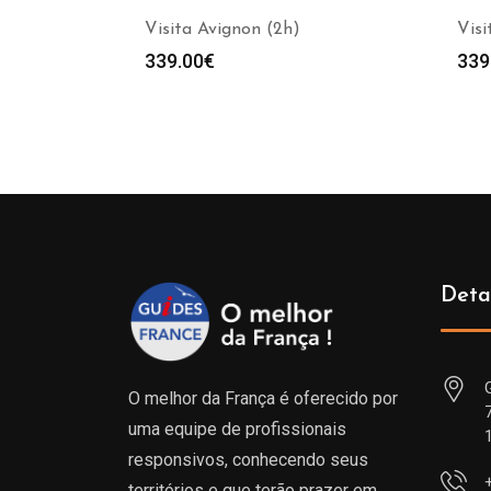
Visita Avignon (2h)
Vis
339.00
€
339
Deta
O melhor da França é oferecido por
uma equipe de profissionais
responsivos, conhecendo seus
territórios e que terão prazer em