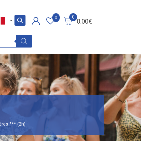
0
0
0.00
€
ères *** (2h)