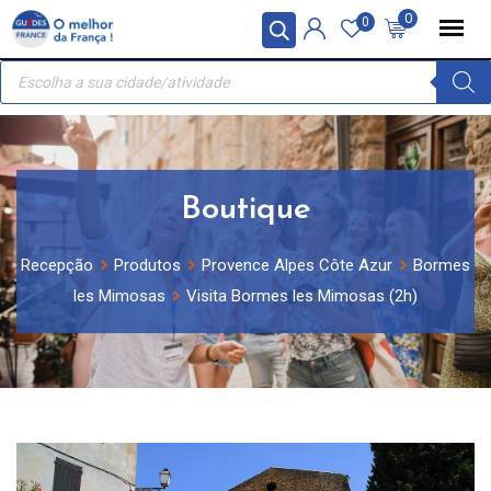
Skip
Painel de Gerenciamento de Cookies
0
0
to
Recherche
content
de
produits
Boutique
Recepção
Produtos
Provence Alpes Côte Azur
Bormes
les Mimosas
Visita Bormes les Mimosas (2h)