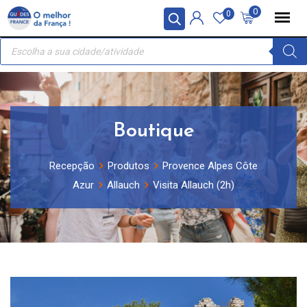
Skip
Painel de Gerenciamento de Cookies
0
0
to
Recherche
content
de
produits
Boutique
Recepção
Produtos
Provence Alpes Côte
Azur
Allauch
Visita Allauch (2h)