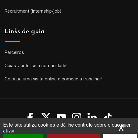
Recruitment (internship/job)
Links de guia
Parceiros
Guias: Junte-se à comunidade!
Coloque uma visita online e comece a trabalhar!
Este site utiliza cookies e dá-lhe controle sobre o que quer
X
Ocu
ativar
Copyright Guides 2021. Tous droits réservés.
Développement