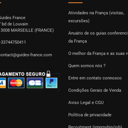
Atividades na França (visitas,
Guides France
excursões)
7 bd de Louvain
13008 MARSEILLE (FRANCE)
Anuário de os guias conferenc
da França
+33744750411
O melhor da França e as suas 
contact@guides-france.com
Quem somos nós ?
Entre em contato connosco
Condições Gerais de Venda
Aviso Legal e CGU
Política de privacidade
Recruitment (internship/job)