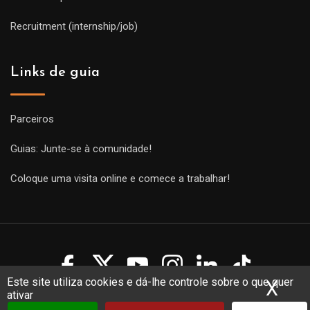
Recruitment (internship/job)
Links de guia
Parceiros
Guias: Junte-se à comunidade!
Coloque uma visita online e comece a trabalhar!
Este site utiliza cookies e dá-lhe controle sobre o que quer
X
Ocu
ativar
Copyright Guides 2021. Tous droits réservés.
Développement