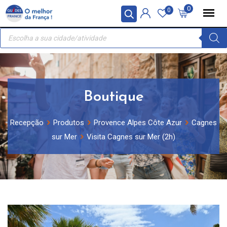
Skip
Painel de Gerenciamento de Cookies
0
0
to
Recherche
content
de
produits
Boutique
Recepção
Produtos
Provence Alpes Côte Azur
Cagnes
sur Mer
Visita Cagnes sur Mer (2h)