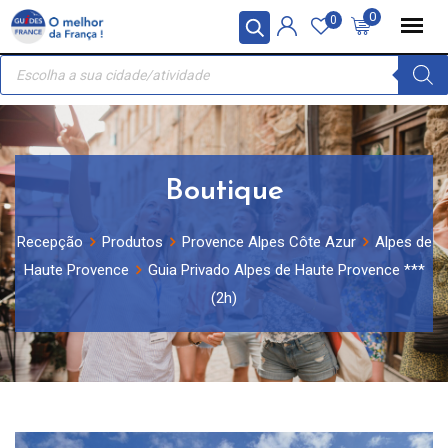
Skip
Painel de Gerenciamento de Cookies
0
0
to
Recherche
content
de
produits
Boutique
Recepção
Produtos
Provence Alpes Côte Azur
Alpes de
Haute Provence
Guia Privado Alpes de Haute Provence ***
(2h)