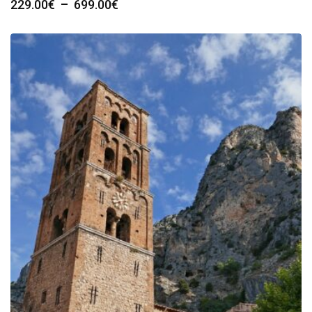
Plage
229.00
€
–
699.00
€
de
prix :
229.00€
à
699.00€