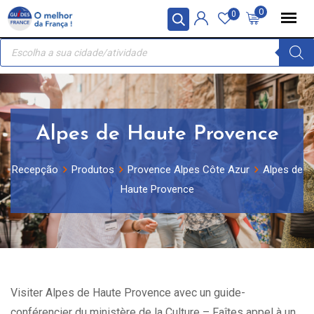
Skip
Painel de Gerenciamento de Cookies
0
0
to
Recherche
content
de
produits
Alpes de Haute Provence
Recepção
Produtos
Provence Alpes Côte Azur
Alpes de
Haute Provence
Visiter Alpes de Haute Provence avec un guide-
conférencier du ministère de la Culture – Faîtes appel à un