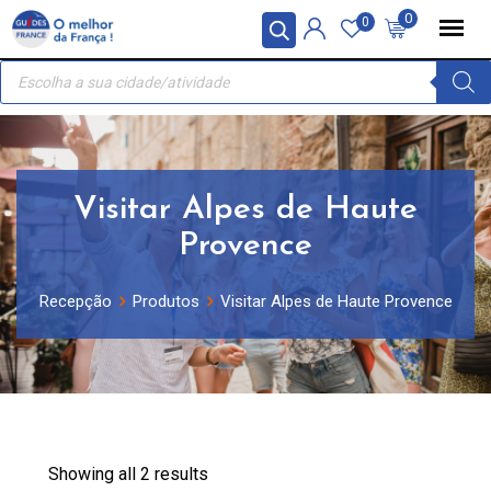
Skip
Painel de Gerenciamento de Cookies
0
0
to
Recherche
content
de
produits
Visitar Alpes de Haute
Provence
Recepção
Produtos
Visitar Alpes de Haute Provence
Showing all 2 results