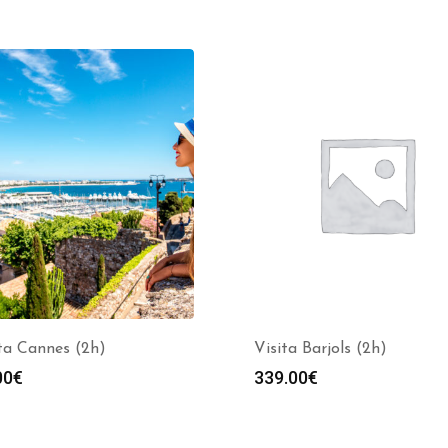
ta Cannes (2h)
Visita Barjols (2h)
00
€
339.00
€