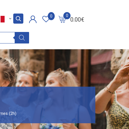
0
0
0.00
€
rnes (2h)