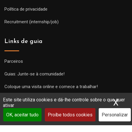
Política de privacidade
Recruitment (internship/job)
Links de guia
Parceiros
Guias: Junte-se à comunidade!
Coloque uma visita online e comece a trabalhar!
Este site utiliza cookies e dá-lhe controle sobre o que quer
X
Ocu
ativar
OK, aceitar tudo
Proíbe todos cookies
Personalizar