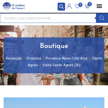
Skip
Painel de Gerenciamento de Cookies
0
0
to
Recherche
content
de
produits
Boutique
Recepção
Produtos
Provence Alpes Côte Azur
Sainte
Agnès
Visita Sainte Agnès (2h)