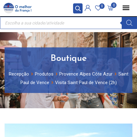
Skip
Painel de Gerenciamento de Cookies
0
0
to
Recherche
content
de
produits
Boutique
Recepção
Produtos
Provence Alpes Côte Azur
Saint
Paul de Vence
Visita Saint Paul de Vence (2h)