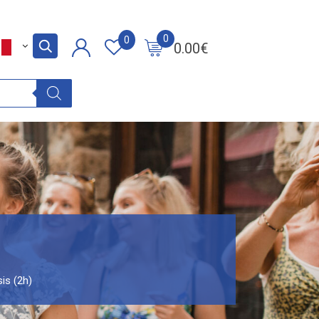
0
0
0.00
€
is (2h)