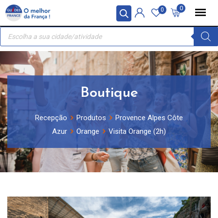
Skip
Painel de Gerenciamento de Cookies
0
0
to
Recherche
content
de
produits
Boutique
Recepção
Produtos
Provence Alpes Côte
Azur
Orange
Visita Orange (2h)