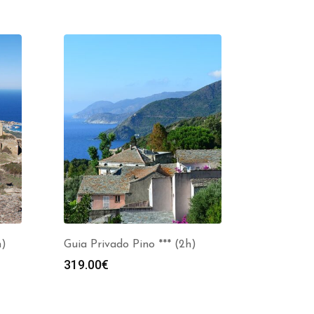
h)
Guia Privado Pino *** (2h)
319.00
€