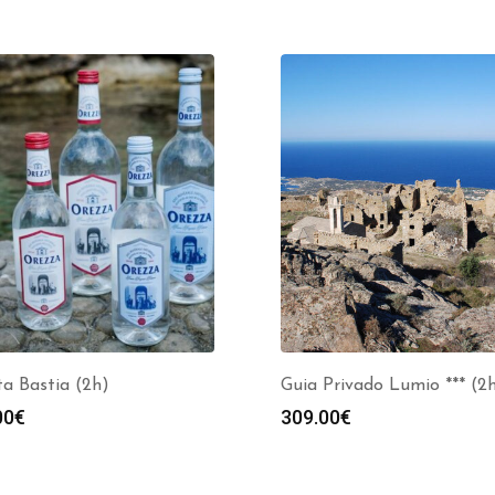
ta Bastia (2h)
Guia Privado Lumio *** (2
00
€
309.00
€