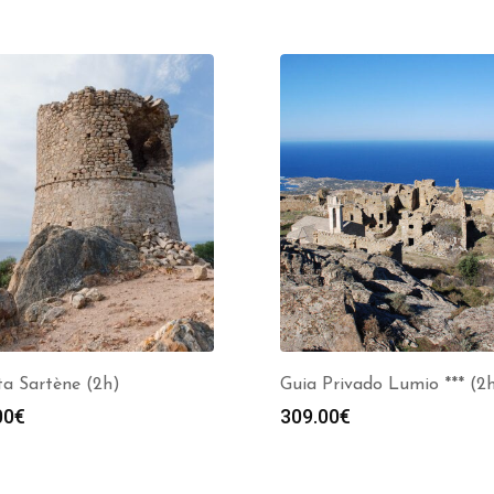
ta Sartène (2h)
Guia Privado Lumio *** (2
00
€
309.00
€