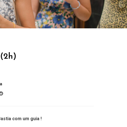
 (2h)
ca
astia com um guia !