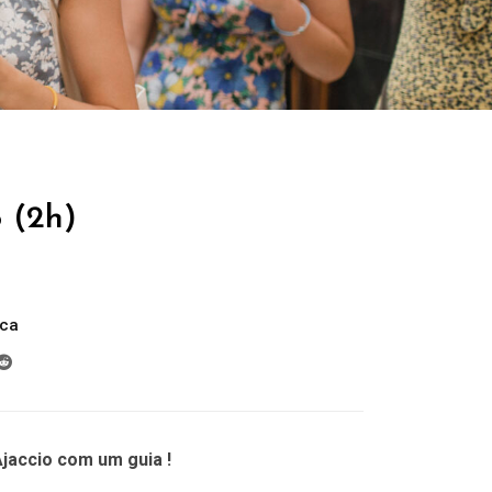
o (2h)
ica
jaccio com um guia !