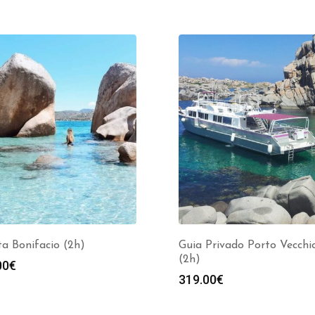
ta Bonifacio (2h)
Guia Privado Porto Vecchio
(2h)
00
€
319.00
€