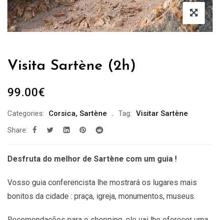
Visita Sartène (2h)
99.00
€
Categories:
Corsica
,
Sartène
Tag:
Visitar Sartène
Share:
Desfruta do melhor de Sartène com um guia !
Vosso guia conferencista lhe mostrará os lugares mais
bonitos da cidade : praça, igreja, monumentos, museus.
Recomendações
para o shopping, ele vai lhe oferecer uma