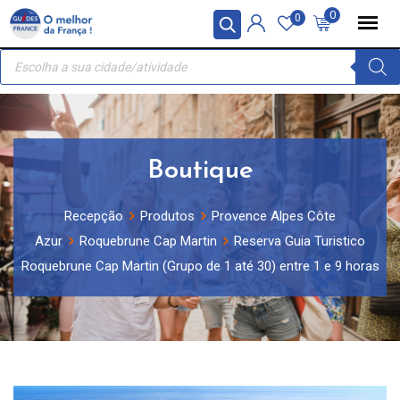
Skip
Painel de Gerenciamento de Cookies
0
0
to
Recherche
content
de
produits
Boutique
Recepção
Produtos
Provence Alpes Côte
Azur
Roquebrune Cap Martin
Reserva Guia Turistico
Roquebrune Cap Martin (Grupo de 1 até 30) entre 1 e 9 horas