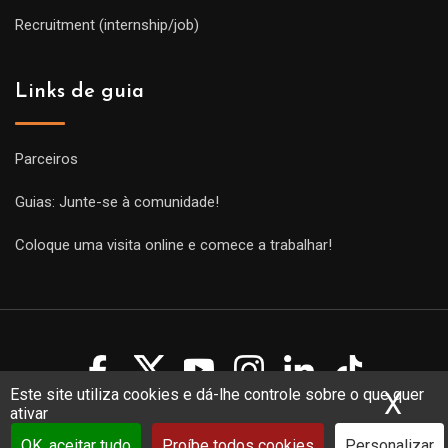
Recruitment (internship/job)
Links de guia
Parceiros
Guias: Junte-se à comunidade!
Coloque uma visita online e comece a trabalhar!
Este site utiliza cookies e dá-lhe controle sobre o que quer
X
Ocu
ativar
Copyright Guides 2021. Tous droits réservés.
Développement
web sur mesure
par iSoluce
OK, aceitar tudo
Proíbe todos cookies
Personalizar