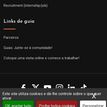
Recruitment (internship/job)
Links de guia
Parceiros
Guias: Junte-se à comunidade!
Coloque uma visita online e comece a trabalhar!
Este site utiliza cookies e dá-lhe controle sobre o que quer
X
Ocu
ativar
Copyright Guides 2021. Tous droits réservés.
Développement
web sur mesure
par iSoluce
OK, aceitar tudo
Proíbe todos cookies
Personalizar