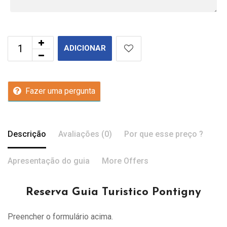
ADICIONAR
Fazer uma pergunta
Descrição
Avaliações (0)
Por que esse preço ?
Apresentação do guia
More Offers
Reserva Guia Turistico Pontigny
Preencher o formulário acima.