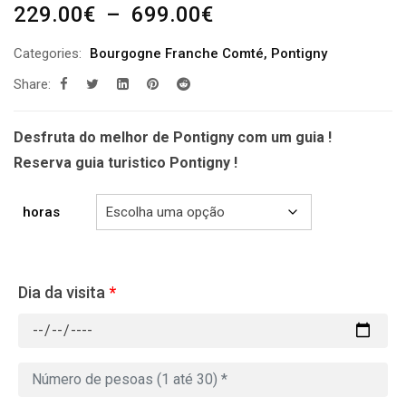
Plage
229.00
€
–
699.00
€
de
Categories:
Bourgogne Franche Comté
,
Pontigny
prix :
Share:
229.00€
à
699.00€
Desfruta do melhor de Pontigny com um guia !
Reserva guia turistico Pontigny !
horas
Dia da visita
*