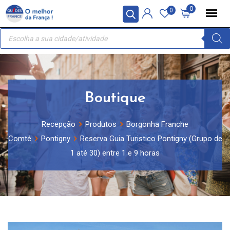
Skip
Painel de Gerenciamento de Cookies
0
0
to
Recherche
content
de
produits
Boutique
Recepção
Produtos
Borgonha Franche
Comté
Pontigny
Reserva Guia Turistico Pontigny (Grupo de
1 até 30) entre 1 e 9 horas