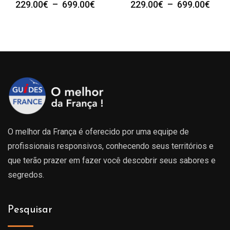
Plage
Plag
229.00
€
–
699.00
€
229.00
€
–
699.00
€
de
de
prix :
prix :
00€
229.00€
229.
à
à
00€
699.00€
699.
O melhor da França é oferecido por uma equipe de
profissionais responsivos, conhecendo seus territórios e
que terão prazer em fazer você descobrir seus sabores e
segredos.
Pesquisar