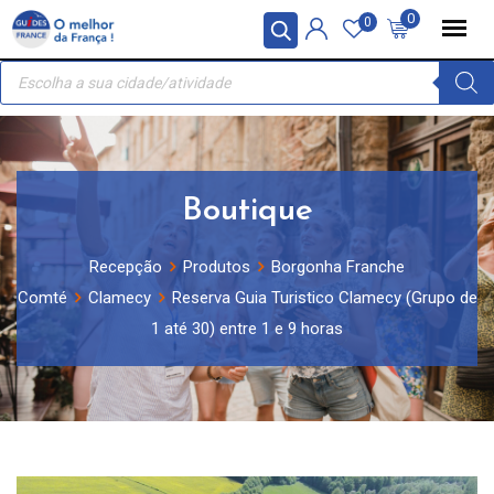
Skip
Painel de Gerenciamento de Cookies
0
0
to
Recherche
content
de
produits
Boutique
Recepção
Produtos
Borgonha Franche
Comté
Clamecy
Reserva Guia Turistico Clamecy (Grupo de
1 até 30) entre 1 e 9 horas