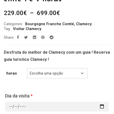
Plage
229.00
€
–
699.00
€
de
Categories:
Bourgogne Franche Comté
,
Clamecy
prix :
Tag:
Visitar Clamecy
229.00€
Share:
à
699.00€
Desfruta do melhor de Clamecy com um guia ! Reserva
guia turistico Clamecy !
horas
Dia da visita
*