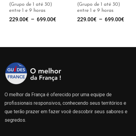
(Grupo de 1 até 30)
(Grupo de 1 até 30)
entre 1 e 9 horas
entre 1 e 9 horas
e
Plage
Plag
229.00
€
–
699.00
€
229.00
€
–
699.00
€
de
de
prix :
prix :
00€
229.00€
229.
à
à
00€
699.00€
699.
O melhor da França é oferecido por uma equipe de
profissionais responsivos, conhecendo seus territórios e
que terão prazer em fazer você descobrir seus sabores e
segredos.