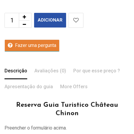
ADICIONAR
Fazer uma pergunta
Descrição
Avaliações (0)
Por que esse preço ?
Apresentação do guia
More Offers
Reserva Guia Turistico Château
Chinon
Preencher o formulário acima.