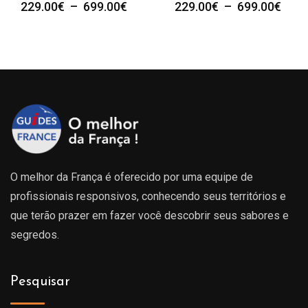
e
Plage
Plag
229.00
€
–
699.00
€
229.00
€
–
699.00
€
de
de
prix :
prix :
00€
229.00€
229.
à
à
00€
699.00€
699.
O melhor da França é oferecido por uma equipe de
profissionais responsivos, conhecendo seus territórios e
que terão prazer em fazer você descobrir seus sabores e
segredos.
Pesquisar