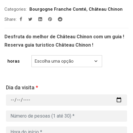
de
Categories:
Bourgogne Franche Comté
,
Château Chinon
prix :
Share:
229.00€
à
699.00€
Desfruta do melhor de Château Chinon com um guia !
Reserva guia turistico Château Chinon !
horas
Dia da visita
*