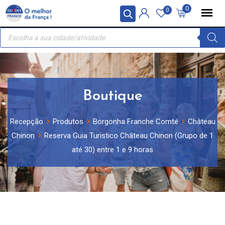
Skip
Painel de Gerenciamento de Cookies
0
0
to
Recherche
content
de
produits
Boutique
Recepção
Produtos
Borgonha Franche Comté
Château
Chinon
Reserva Guia Turistico Château Chinon (Grupo de 1
até 30) entre 1 e 9 horas