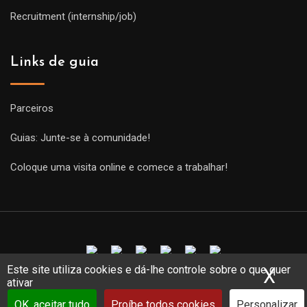
Recruitment (internship/job)
Links de guia
Parceiros
Guias: Junte-se à comunidade!
Coloque uma visita online e comece a trabalhar!
Este site utiliza cookies e dá-lhe controle sobre o que quer
X
Ocu
Copyright Guides 2021. Tous droits réservés.
Développement
ativar
web sur mesure
par iSoluce
OK, aceitar tudo
Proíbe todos cookies
Personalizar