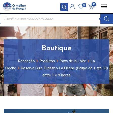
Skip
Painel de Gerenciamento de Cookies
0
0
to
Recherche
content
de
produits
Boutique
Recepção
Produtos
Pays de la Loire
La
Flèche
Reserva Guia Turistico La Flèche (Grupo de 1 até 30)
entre 1 e 9 horas