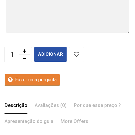
ADICIONAR
Fazer uma pergunta
Descrição
Avaliações (0)
Por que esse preço ?
Apresentação do guia
More Offers