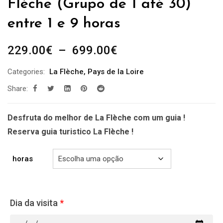
Flèche (Grupo de 1 até 30)
entre 1 e 9 horas
Plage
229.00
€
–
699.00
€
de
Categories:
La Flèche
,
Pays de la Loire
prix :
Share:
229.00€
à
699.00€
Desfruta do melhor de La Flèche com um guia !
Reserva guia turistico La Flèche !
horas
Dia da visita
*