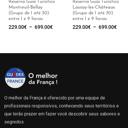
Reserva Guia Turistico
Reserva Guia Turistico
Montreuil-Bellay
Lassay-les-Châteaux
(Grupo de 1 até 30)
(Grupo de 1 até 30)
entre 1 e 9 horas
entre 1 e 9 horas
e
Plage
Plag
229.00
€
–
699.00
€
229.00
€
–
699.00
€
de
de
prix :
prix :
00€
229.00€
229.
à
à
00€
699.00€
699.
O melhor da França é oferecido por uma equipe de
profissionais responsivos, conhecendo seus territórios e
que terão prazer em fazer você descobrir seus sabores e
segredos.