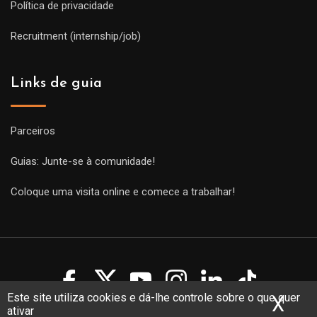
Política de privacidade
Recruitment (internship/job)
Links de guia
Parceiros
Guias: Junte-se à comunidade!
Coloque uma visita online e comece a trabalhar!
Este site utiliza cookies e dá-lhe controle sobre o que quer
X
Ocu
ativar
Copyright Guides 2021. Tous droits réservés.
Développement