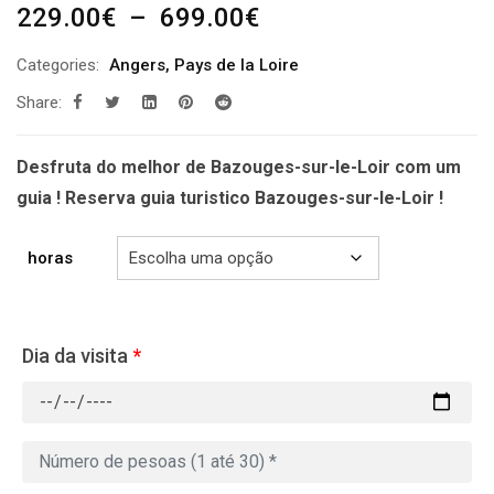
Plage
229.00
€
–
699.00
€
de
Categories:
Angers
,
Pays de la Loire
prix :
Share:
229.00€
à
699.00€
Desfruta do melhor de Bazouges-sur-le-Loir com um
guia ! Reserva guia turistico Bazouges-sur-le-Loir !
horas
Dia da visita
*