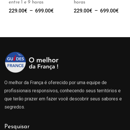
entre 1 e 9 horas
horas
e
Plage
Plag
229.00
€
–
699.00
€
229.00
€
–
699.00
€
de
de
prix :
prix :
00€
229.00€
229.
à
à
00€
699.00€
699.
O melhor da França é oferecido por uma equipe de
profissionais responsivos, conhecendo seus territórios e
que terão prazer em fazer você descobrir seus sabores e
segredos.
Pesquisar