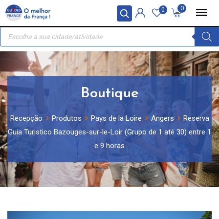
Skip
Painel de Gerenciamento de Cookies
0
0
to
Recherche
content
de
produits
Boutique
Recepção
Produtos
Pays de la Loire
Angers
Reserva
Guia Turistico Bazouges-sur-le-Loir (Grupo de 1 até 30) entre 1
e 9 horas