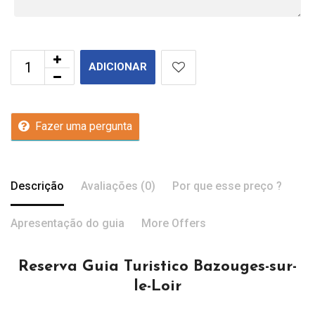
ADICIONAR
Fazer uma pergunta
Descrição
Avaliações (0)
Por que esse preço ?
Apresentação do guia
More Offers
Reserva Guia Turistico Bazouges-sur-
le-Loir