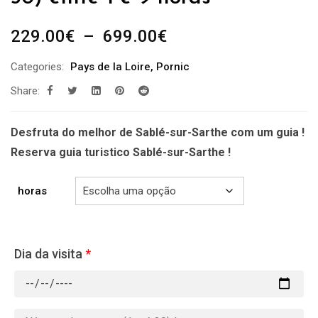
Plage
229.00
€
–
699.00
€
de
Categories:
Pays de la Loire
,
Pornic
prix :
Share:
229.00€
à
699.00€
Desfruta do melhor de Sablé-sur-Sarthe com um guia !
Reserva guia turistico Sablé-sur-Sarthe !
horas
Dia da visita
*