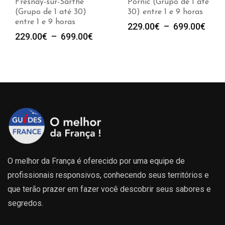
Fresnay-sur-Sarthe
Pornic (Grupo de 1 até
(Grupo de 1 até 30)
30) entre 1 e 9 horas
entre 1 e 9 horas
Plag
229.00
€
–
699.00
€
e
Plage
229.00
€
–
699.00
€
de
de
prix :
prix :
229.
00€
229.00€
à
à
699.
00€
699.00€
O melhor da França é oferecido por uma equipe de
profissionais responsivos, conhecendo seus territórios e
que terão prazer em fazer você descobrir seus sabores e
segredos.