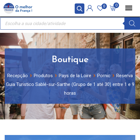
Skip
Painel de Gerenciamento de Cookies
0
0
to
Recherche
content
de
produits
Boutique
Recepção
Produtos
Pays de la Loire
Pornic
Reserva
Guia Turistico Sablé-sur-Sarthe (Grupo de 1 até 30) entre 1 e 9
horas