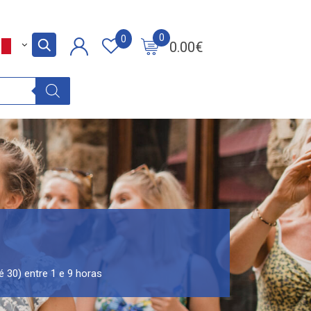
0
0
0.00
€
é 30) entre 1 e 9 horas