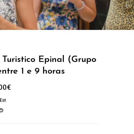
Turistico Epinal (Grupo
entre 1 e 9 horas
Plage
00
€
de
Est
prix :
229.00€
à
699.00€