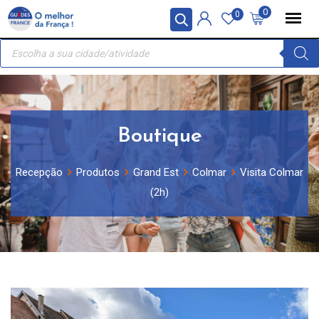
Skip
Painel de Gerenciamento de Cookies
0
0
to
Recherche
content
de
produits
Boutique
Recepção
Produtos
Grand Est
Colmar
Visita Colmar
(2h)