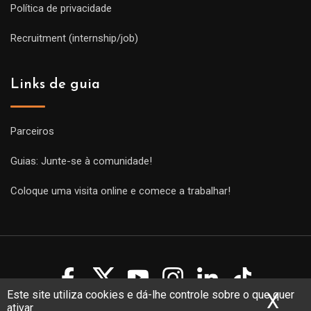
Política de privacidade
Recruitment (internship/job)
Links de guia
Parceiros
Guias: Junte-se à comunidade!
Coloque uma visita online e comece a trabalhar!
Este site utiliza cookies e dá-lhe controle sobre o que quer
X
Ocu
ativar
Copyright Guides 2021. Tous droits réservés.
Développement