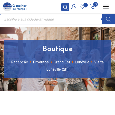
Skip
Painel de Gerenciamento de Cookies
0
0
to
Recherche
content
de
produits
Boutique
Recepção
Produtos
Grand Est
Lunéville
Visita
Lunéville (2h)