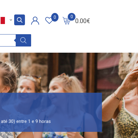
0
0
0.00
€
 até 30) entre 1 e 9 horas