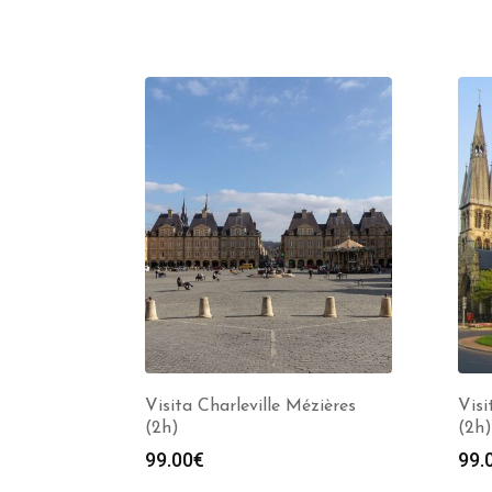
Visita Charleville Mézières
Vis
(2h)
(2h)
99.00
€
99.