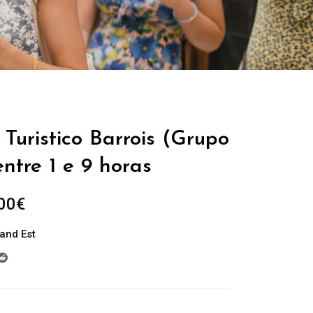
Turistico Barrois (Grupo
entre 1 e 9 horas
Plage
00
€
de
and Est
prix :
229.00€
à
699.00€