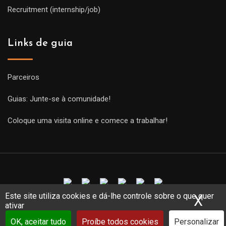
Recruitment (internship/job)
Links de guia
Parceiros
Guias: Junte-se à comunidade!
Coloque uma visita online e comece a trabalhar!
Este site utiliza cookies e dá-lhe controle sobre o que quer
X
Ocu
Copyright Guides 2021. Tous droits réservés.
Développement
ativar
web sur mesure
par iSoluce
OK, aceitar tudo
Proíbe todos cookies
Personalizar