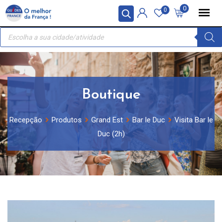
Skip
Painel de Gerenciamento de Cookies
0
0
to
Recherche
content
de
produits
Boutique
Recepção
Produtos
Grand Est
Bar le Duc
Visita Bar le
Duc (2h)