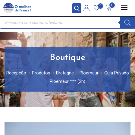
Skip
Painel de Gerenciamento de Cookies
0
0
to
Recherche
content
de
produits
Boutique
Recepção
Produtos
Bretagne
Ploemeur
Guia Privado
Ploemeur *** (2h)