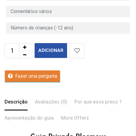
ADICIONAR
Fazer uma pergunta
Descrição
Avaliações (0)
Por que esse preço ?
Apresentação do guia
More Offers