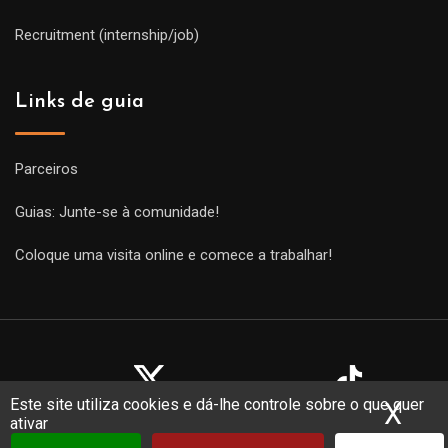
Recruitment (internship/job)
Links de guia
Parceiros
Guias: Junte-se à comunidade!
Coloque uma visita online e comece a trabalhar!
Este site utiliza cookies e dá-lhe controle sobre o que quer
X
Ocu
ativar
Copyright Guides 2021. Tous droits réservés.
Développement