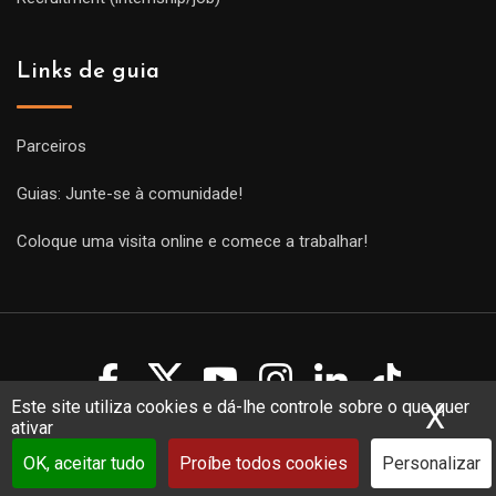
Links de guia
Parceiros
Guias: Junte-se à comunidade!
Coloque uma visita online e comece a trabalhar!
Este site utiliza cookies e dá-lhe controle sobre o que quer
X
Ocu
ativar
Copyright Guides 2021. Tous droits réservés.
Développement
web sur mesure
par iSoluce
OK, aceitar tudo
Proíbe todos cookies
Personalizar