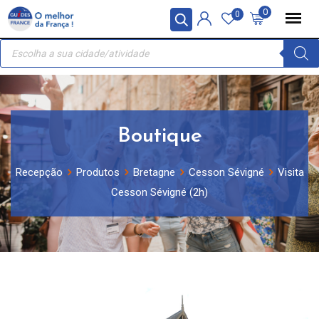
Skip
Painel de Gerenciamento de Cookies
0
0
to
Recherche
content
de
produits
Boutique
Recepção
Produtos
Bretagne
Cesson Sévigné
Visita
Cesson Sévigné (2h)