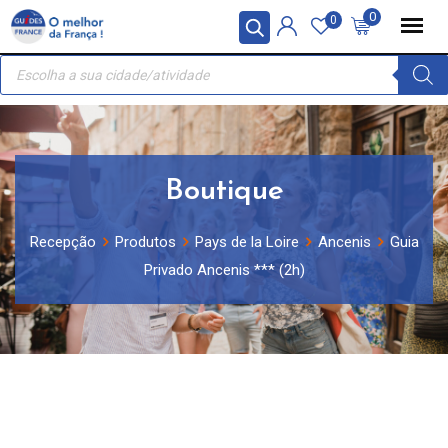
Skip
Painel de Gerenciamento de Cookies
0
0
to
Recherche
content
de
produits
Boutique
Recepção
Produtos
Pays de la Loire
Ancenis
Guia
Privado Ancenis *** (2h)