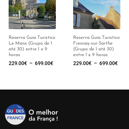
Reserva Guia Turistico
Reserva Guia Turistico
Le Mans (Grupo de 1
Fresnay-sur-Sarthe
até 30) entre 1 e 9
(Grupo de 1 até 30)
horas
entre 1 e 9 horas
e
Plage
Plag
229.00
€
–
699.00
€
229.00
€
–
699.00
€
de
de
prix :
prix :
00€
229.00€
229.
à
à
00€
699.00€
699.