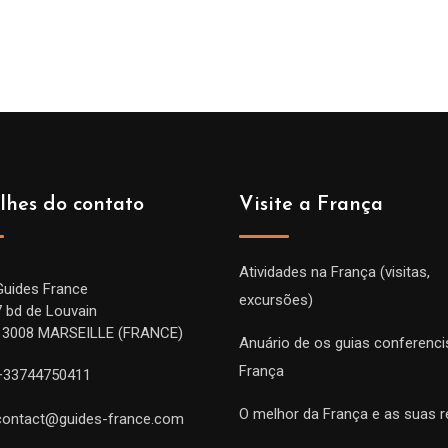
de
de
prix :
prix :
229.00€
229.
à
à
699.00€
699.
lhes do contato
Visite a França
Atividades na França (visitas,
Guides France
excursões)
7 bd de Louvain
13008 MARSEILLE (FRANCE)
Anuário de os guias conferenci
França
+33744750411
O melhor da França e as suas r
contact@guides-france.com