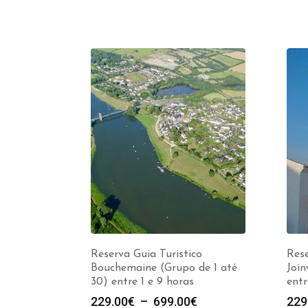
Reserva Guia Turistico
Rese
Bouchemaine (Grupo de 1 até
Join
30) entre 1 e 9 horas
entr
Plage
229.00
€
–
699.00
€
229