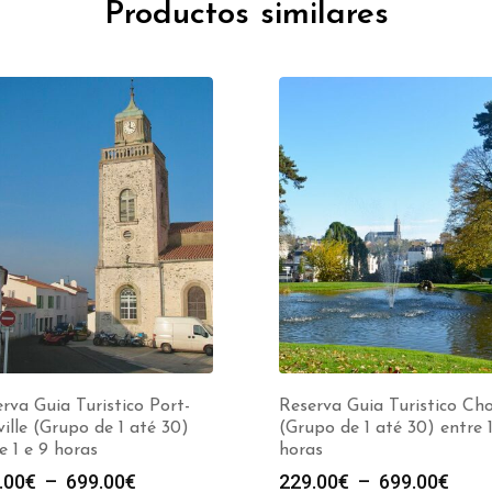
Productos similares
rva Guia Turistico Port-
Reserva Guia Turistico Cho
ville (Grupo de 1 até 30)
(Grupo de 1 até 30) entre 1
e 1 e 9 horas
horas
Plage
Plag
.00
€
–
699.00
€
229.00
€
–
699.00
€