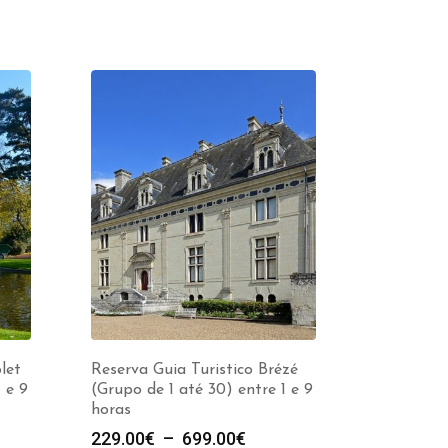
let
Reserva Guia Turistico Brézé
 e 9
(Grupo de 1 até 30) entre 1 e 9
horas
e
Plage
229.00
€
–
699.00
€