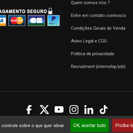
Quem somos nós ?
Entre em contato connosco
Condições Gerais de Venda
Aviso Legal e CGU
Política de privacidade
Recruitment (internship/job)
Guides 2021. Tous droits réservés.
Développement web sur mesure
p
OK, aceitar tudo
Proíbe 
e controle sobre o que quer ativar