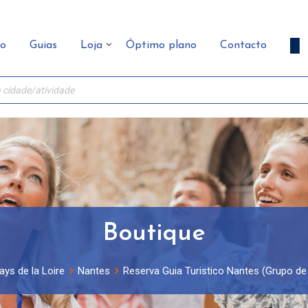
ão
Guias
Loja
Óptimo plano
Contacto
Boutique
ays de la Loire
Nantes
Reserva Guia Turistico Nantes (Grupo de 