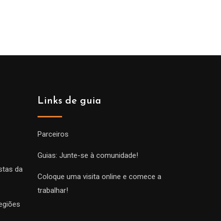
de
prix :
00€
229.00€
à
00€
699.00€
Links de guia
Parceiros
Guias: Junte-se à comunidade!
stas da
Coloque uma visita online e comece a
trabalhar!
egiões