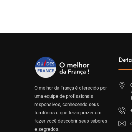
de
prix :
229.00€
à
699.00€
Deta
O melhor da França é oferecido por
uma equipe de profissionais
responsivos, conhecendo seus
territórios e que terão prazer em
fazer você descobrir seus sabores
e segredos.