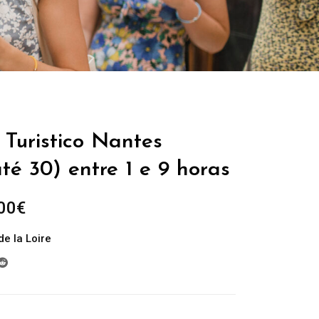
 Turistico Nantes
té 30) entre 1 e 9 horas
Plage
00
€
de
de la Loire
prix :
229.00€
à
699.00€