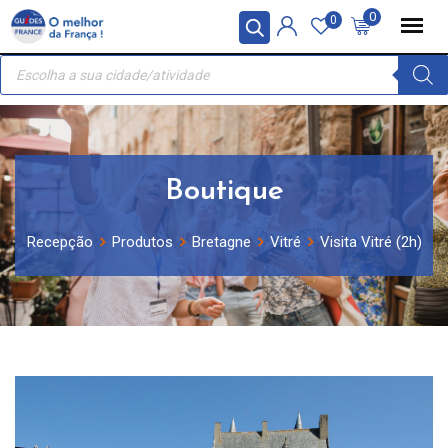
Skip
Painel de Gerenciamento de Cookies
0
0
to
Recherche
content
de
produits
Boutique
Recepção
Produtos
Bretagne
Vitré
Visita Vitré (2h)