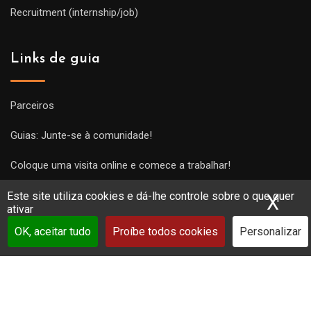
Recruitment (internship/job)
Links de guia
Parceiros
Guias: Junte-se à comunidade!
Coloque uma visita online e comece a trabalhar!
Este site utiliza cookies e dá-lhe controle sobre o que quer
X
Ocu
ativar
OK, aceitar tudo
Proíbe todos cookies
Personalizar
Copyright Guides 2021. Tous droits réservés.
Développement
web sur mesure
par iSoluce