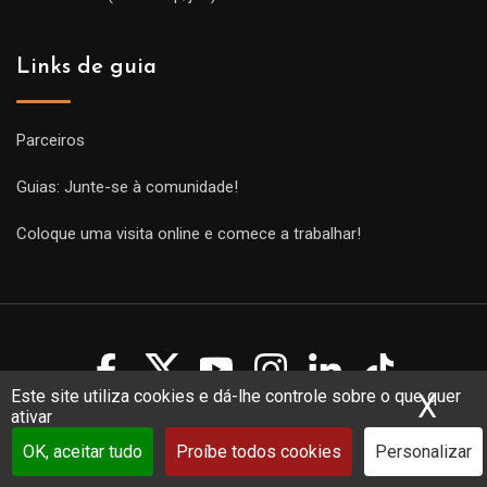
Links de guia
Parceiros
Guias: Junte-se à comunidade!
Coloque uma visita online e comece a trabalhar!
Este site utiliza cookies e dá-lhe controle sobre o que quer
X
Ocu
ativar
Copyright Guides 2021. Tous droits réservés.
Développement
web sur mesure
par iSoluce
OK, aceitar tudo
Proíbe todos cookies
Personalizar