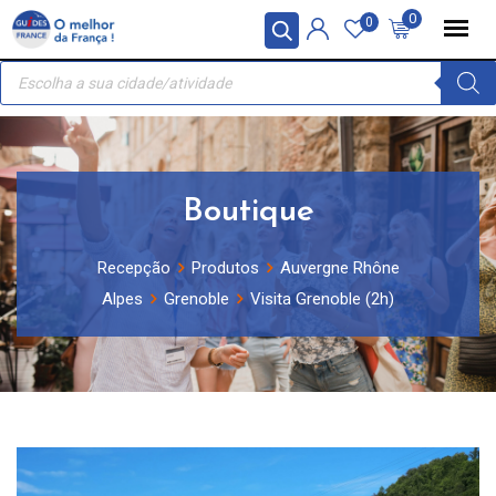
Skip
Painel de Gerenciamento de Cookies
0
0
to
Recherche
content
de
produits
Boutique
Recepção
Produtos
Auvergne Rhône
Alpes
Grenoble
Visita Grenoble (2h)