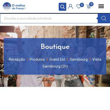
Skip
Painel de Gerenciamento de Cookies
0
0
to
Recherche
content
de
produits
Boutique
Recepção
Produtos
Grand Est
Sarrebourg
Visita
Sarrebourg (2h)