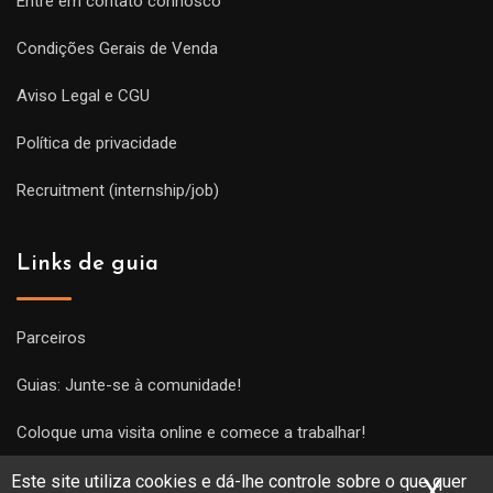
Entre em contato connosco
Condições Gerais de Venda
Aviso Legal e CGU
Política de privacidade
Recruitment (internship/job)
Links de guia
Parceiros
Guias: Junte-se à comunidade!
Coloque uma visita online e comece a trabalhar!
Este site utiliza cookies e dá-lhe controle sobre o que quer
X
Ocu