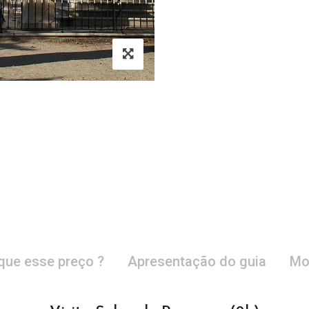
que esse preço ?
Apresentação do guia
Mo