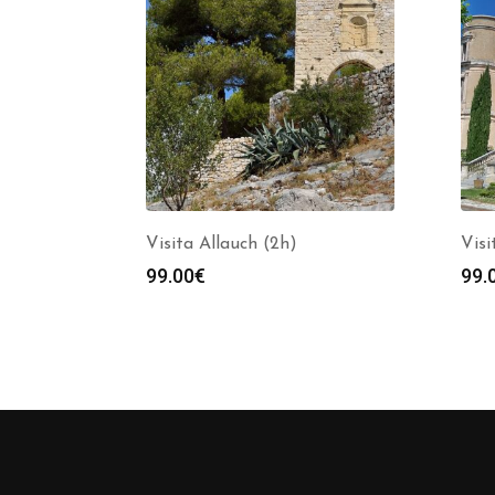
Visita Allauch (2h)
Visi
99.00
€
99.