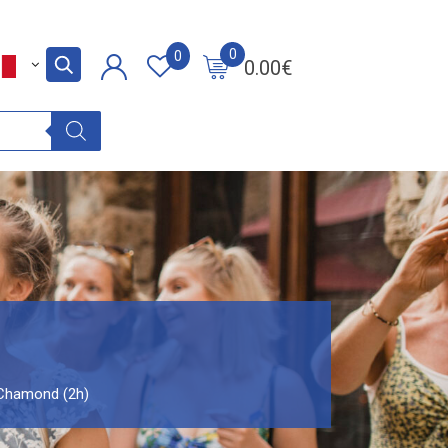
0
0
0.00
€
 Chamond (2h)