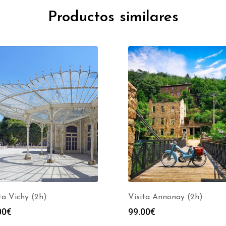
Productos similares
ta Vichy (2h)
Visita Annonay (2h)
00
€
99.00
€