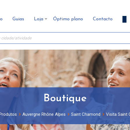
ão
Guias
Loja
Óptimo plano
Contacto
Boutique
Produtos
Auvergne Rhône Alpes
Saint Chamond
Visita Saint