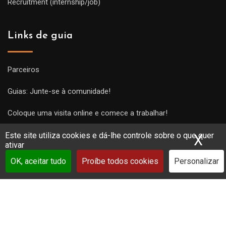
Recruitment (internship/job)
Links de guia
Parceiros
Guias: Junte-se à comunidade!
Coloque uma visita online e comece a trabalhar!
Este site utiliza cookies e dá-lhe controle sobre o que quer
X
Ocu
ativar
OK, aceitar tudo
Proíbe todos cookies
Personalizar
Copyright Guides 2021. Tous droits réservés.
Développement
web sur mesure
par iSoluce