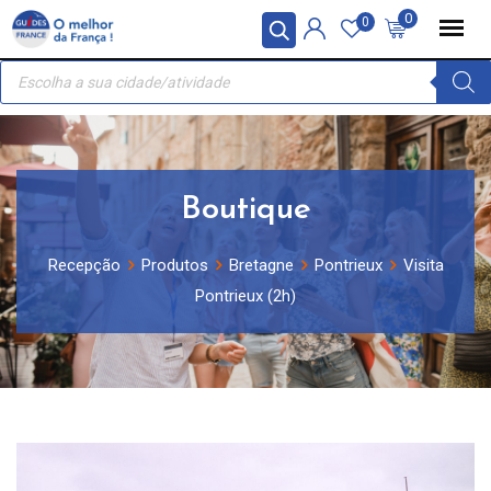
Skip
Painel de Gerenciamento de Cookies
0
0
to
Recherche
content
de
produits
Boutique
Recepção
Produtos
Bretagne
Pontrieux
Visita
Pontrieux (2h)