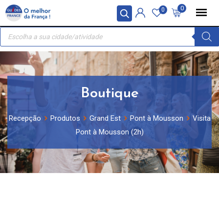
Skip
Painel de Gerenciamento de Cookies
0
0
to
Recherche
content
de
produits
Boutique
Recepção
Produtos
Grand Est
Pont à Mousson
Visita
Pont à Mousson (2h)