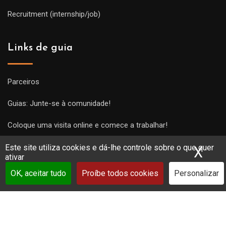
Recruitment (internship/job)
Links de guia
Parceiros
Guias: Junte-se à comunidade!
Coloque uma visita online e comece a trabalhar!
Este site utiliza cookies e dá-lhe controle sobre o que quer
X
Ocu
ativar
OK, aceitar tudo
Proíbe todos cookies
Personalizar
Copyright Guides 2021. Tous droits réservés.
Développement
web sur mesure
par iSoluce