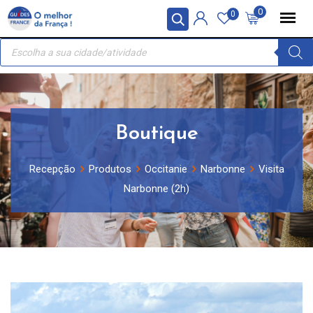
Skip
Painel de Gerenciamento de Cookies
0
0
to
Recherche
content
de
produits
Boutique
Recepção
Produtos
Occitanie
Narbonne
Visita
Narbonne (2h)