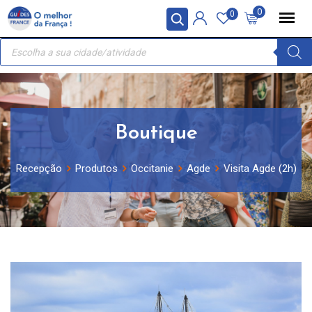
Skip
Painel de Gerenciamento de Cookies
0
0
to
Recherche
content
de
produits
Boutique
Recepção
Produtos
Occitanie
Agde
Visita Agde (2h)