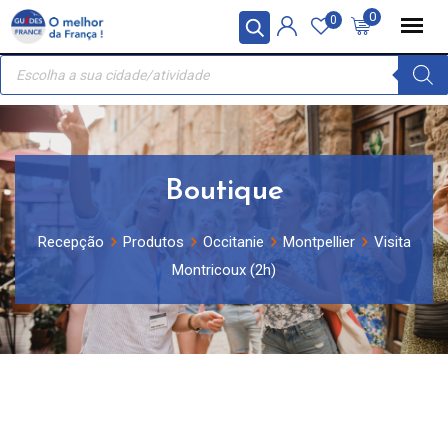
Skip
Painel de Gerenciamento de Cookies
0
0
to
Recherche
content
de
produits
Boutique
Recepção
Produtos
Occitanie
Montpellier
Visita
Montricoux (2h)