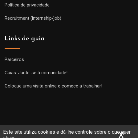
Política de privacidade
Recruitment (internship/job)
Links de guia
Parceiros
Guias: Junte-se à comunidade!
Coloque uma visita online e comece a trabalhar!
Este site utiliza cookies e dá-lhe controle sobre o que quer
X
Ocu
ativar