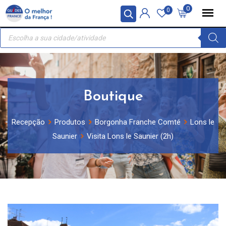
Skip
Painel de Gerenciamento de Cookies
0
0
to
Recherche
content
de
produits
Boutique
Recepção
Produtos
Borgonha Franche Comté
Lons le
Saunier
Visita Lons le Saunier (2h)