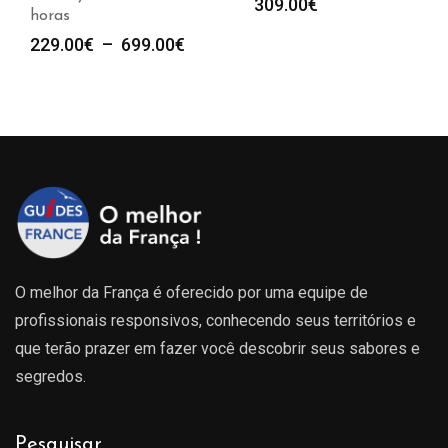
309.00
€
horas
Plage
229.00
€
–
699.00
€
de
prix :
229.00€
à
699.00€
O melhor da França é oferecido por uma equipe de
profissionais responsivos, conhecendo seus territórios e
que terão prazer em fazer você descobrir seus sabores e
segredos.
Pesquisar