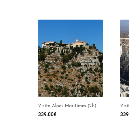
Visita Alpes Maritimes (2h)
Visi
339.00
€
339