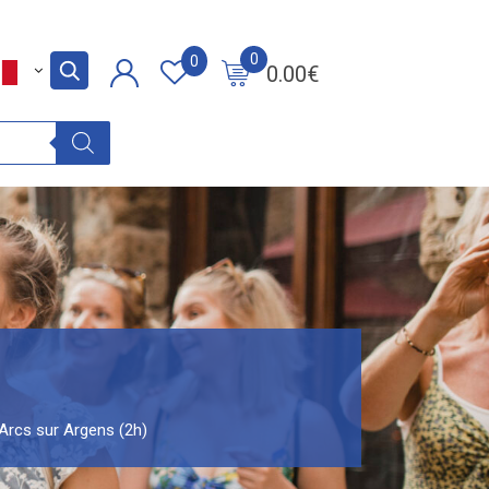
0
0
0.00
€
 Arcs sur Argens (2h)