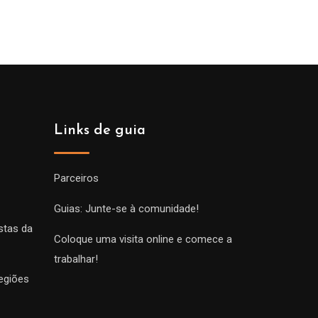
prix :
00€
229.00€
à
00€
699.00€
Links de guia
Parceiros
Guias: Junte-se à comunidade!
stas da
Coloque uma visita online e comece a
trabalhar!
egiões