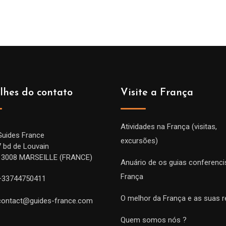
prix :
prix :
229.00€
229.
à
à
699.00€
699.
lhes do contato
Visite a França
Atividades na França (visitas,
Guides France
excursões)
7 bd de Louvain
13008 MARSEILLE (FRANCE)
Anuário de os guias conferenci
França
+33744750411
O melhor da França e as suas r
contact@guides-france.com
Quem somos nós ?