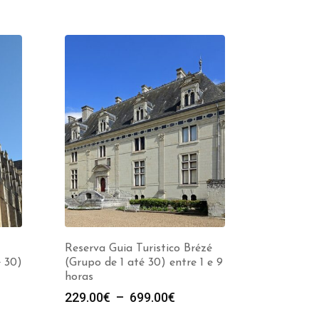
Reserva Guia Turistico Brézé
 30)
(Grupo de 1 até 30) entre 1 e 9
horas
e
Plage
229.00
€
–
699.00
€
de