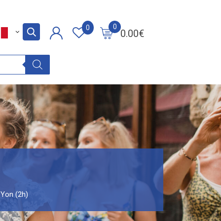
0
0
0.00
€
-Yon (2h)