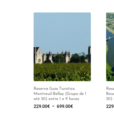
Reserva Guia Turistico
Rese
Montreuil-Bellay (Grupo de 1
Bou
até 30) entre 1 e 9 horas
30) 
Plage
229.00
€
–
699.00
€
229
de