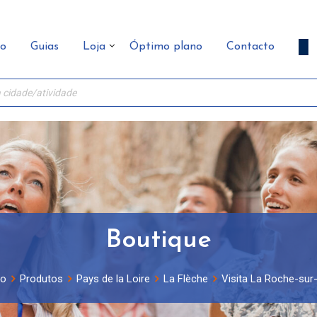
ão
Guias
Loja
Óptimo plano
Contacto
Boutique
ão
Produtos
Pays de la Loire
La Flèche
Visita La Roche-sur