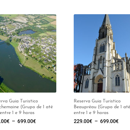
rva Guia Turistico
Reserva Guia Turistico
chemaine (Grupo de 1 até
Beaupréau (Grupo de 1 até
entre 1 e 9 horas
entre 1 e 9 horas
Plage
Plag
.00
€
–
699.00
€
229.00
€
–
699.00
€
de
de