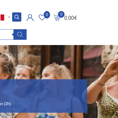
0
0
0.00
€
on (2h)