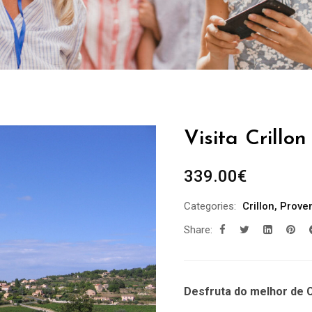
Visita Crillon
339.00
€
Categories:
Crillon
,
Prove
Share:
Desfruta do melhor de C