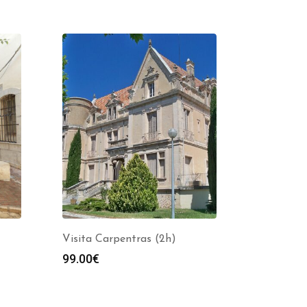
Visita Carpentras (2h)
99.00
€