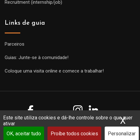
Recruitment (internship/job)
Links de guia
Parceiros
Guias: Junte-se à comunidade!
Coloque uma visita online e comece a trabalhar!
Este site utiliza cookies e dá-lhe controle sobre o que quer
X
Ocu
ativar
Copyright Guides 2021. Tous droits réservés.
Développement
web sur mesure
par iSoluce
OK, aceitar tudo
Proíbe todos cookies
Personalizar