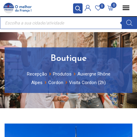
Skip
Painel de Gerenciamento de Cookies
0
0
to
Recherche
content
de
produits
Boutique
Recepção
Produtos
Auvergne Rhône
Alpes
Cordon
Visita Cordon (2h)